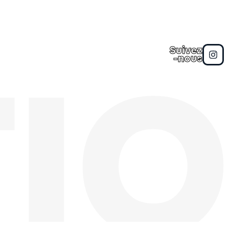
Suivez
IO
-nous