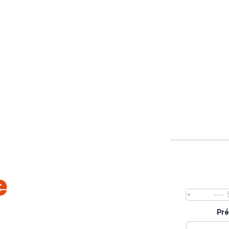
ns
e
votre
--- 
gement
Pré